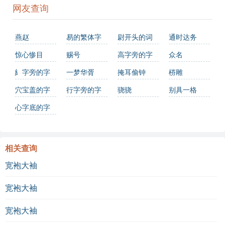
网友查询
燕赵
易的繁体字
尉开头的词
通时达务
怎么写？这
语有哪些
惊心惨目
赐号
高字旁的字
众名
份易字繁体
糹字旁的字
一梦华胥
掩耳偷钟
梤雕
详解，助你
穴宝盖的字
行字旁的字
骁骁
别具一格
正确书写汉
心字底的字
字_汉字繁体
学习
相关查询
宽袍大袖
宽袍大袖
宽袍大袖