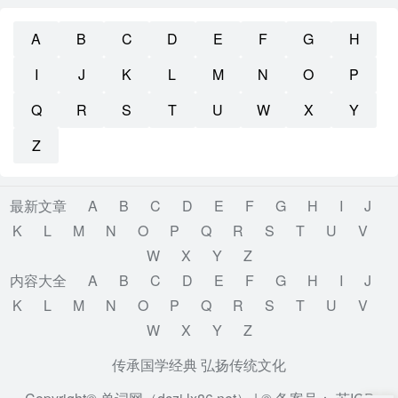
A
B
C
D
E
F
G
H
I
J
K
L
M
N
O
P
Q
R
S
T
U
W
X
Y
Z
最新文章
A
B
C
D
E
F
G
H
I
J
K
L
M
N
O
P
Q
R
S
T
U
V
W
X
Y
Z
内容大全
A
B
C
D
E
F
G
H
I
J
K
L
M
N
O
P
Q
R
S
T
U
V
W
X
Y
Z
传承国学经典 弘扬传统文化