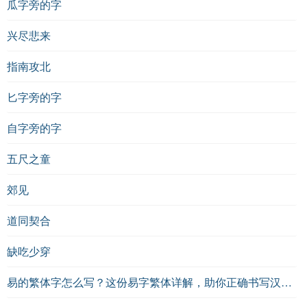
瓜字旁的字
兴尽悲来
指南攻北
匕字旁的字
自字旁的字
五尺之童
郊见
道同契合
缺吃少穿
易的繁体字怎么写？这份易字繁体详解，助你正确书写汉字_汉字繁体学习