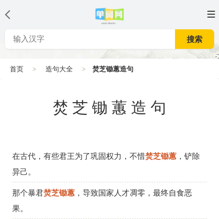
搜索
首页
造句大全
焚芝锄蕙造句
焚芝锄蕙造句
在古代，有些君王为了巩固权力，不惜
焚芝锄蕙
，铲除
异己。
那个暴君
焚芝锄蕙
，导致国家人才凋零，最终自食恶
果。