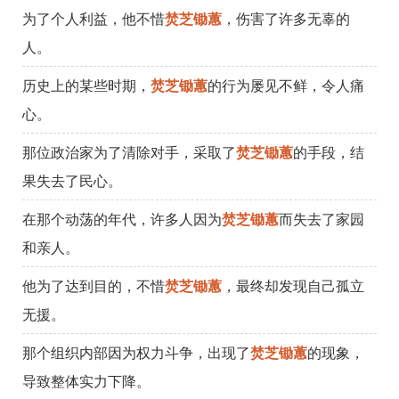
为了个人利益，他不惜
焚芝锄蕙
，伤害了许多无辜的
人。
历史上的某些时期，
焚芝锄蕙
的行为屡见不鲜，令人痛
心。
那位政治家为了清除对手，采取了
焚芝锄蕙
的手段，结
果失去了民心。
在那个动荡的年代，许多人因为
焚芝锄蕙
而失去了家园
和亲人。
他为了达到目的，不惜
焚芝锄蕙
，最终却发现自己孤立
无援。
那个组织内部因为权力斗争，出现了
焚芝锄蕙
的现象，
导致整体实力下降。