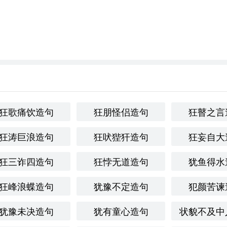
狂歌痛饮造句
狂朋怪侣造句
狂瞽之言
狂涛巨浪造句
狂吠狴犴造句
狂妄自大
狂三诈四造句
狂悖无道造句
犹鱼得水
狂峰浪蝶造句
犹豫不定造句
犯颜苦谏
犹豫未决造句
犹有童心造句
状貌不及中