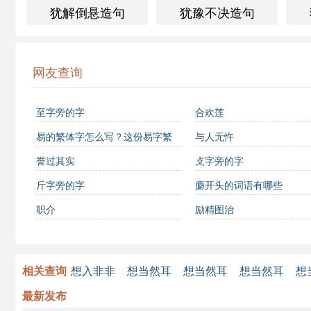
犹解倒悬造句
犹豫不决造句
网友查询
至字旁的字
合欢莲
易的繁体字怎么写？这份易字繁
与人无忤
体详解，助你正确书写汉字_汉字
誉过其实
攴字旁的字
繁体学习
斤字旁的字
麝开头的词语有哪些
职介
励精图治
相关查询
想入非非
想当然耳
想当然耳
想当然耳
想
最新发布