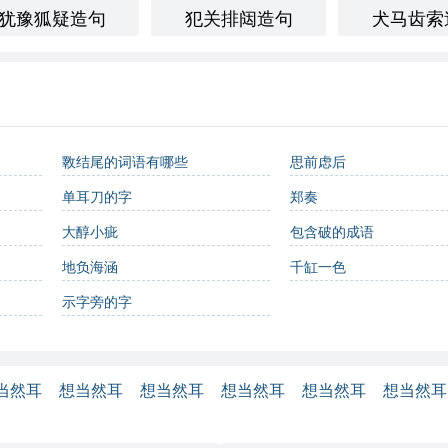
犹豫狐疑造句
犯关排闼造句
犬马齿索
斁结尾的词语有哪些
思前虑后
单耳刀的字
郑奏
大醇小疵
包含破的成语
地负海涵
千缸一色
示字旁的字
当然耳
想当然耳
想当然耳
想当然耳
想当然耳
想当然耳