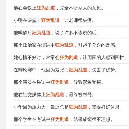
他在会议上
狂为乱道
，完全不听别人的意见。
小明在课堂上
狂为乱道
，让老师很头疼。
他喝醉后
狂为乱道
，说了许多不该说的话。
那个政治家在演讲中
狂为乱道
，引起了公众的反感。
她心情不好时，常常会
狂为乱道
，让周围的人感到困扰。
在辩论赛中，他因为紧张而
狂为乱道
，失去了优势。
那个演员在采访中
狂为乱道
，导致形象受损。
他在社交媒体上
狂为乱道
，最终被封号。
小华因为压力大，最近总是
狂为乱道
，需要好好休息。
那个学生在考试中
狂为乱道
，结果成绩很不理想。