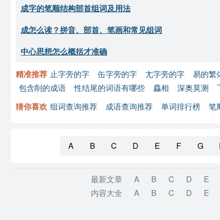
成字的笔顺结构部首组词及用法
成怎么读？拼音、部首、笔画和常见组词
中心思想怎么概括才准确
精准推荐
止字旁的字
缶字旁的字
尢字旁的字
易的繁
包含削的成语
性结尾的词语有哪些
麤相
深奥莫测
猜你喜欢
组词查询推荐
成语查询推荐
单词排行榜
笔
A
B
C
D
E
F
G
最新文章
A
B
C
D
E
内容大全
A
B
C
D
E