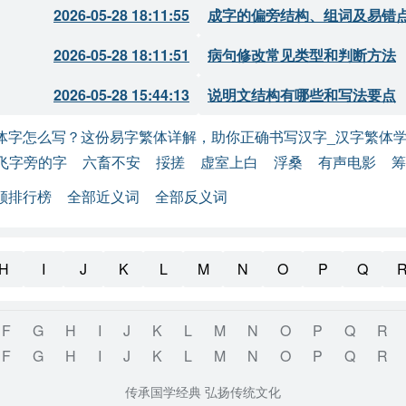
2026-05-28 18:11:55
成字的偏旁结构、组词及易错
2026-05-28 18:11:51
病句修改常见类型和判断方法
2026-05-28 15:44:13
说明文结构有哪些和写法要点
体字怎么写？这份易字繁体详解，助你正确书写汉字_汉字繁体
飞字旁的字
六畜不安
挼搓
虚室上白
浮桑
有声电影
筹
顺排行榜
全部近义词
全部反义词
H
I
J
K
L
M
N
O
P
Q
F
G
H
I
J
K
L
M
N
O
P
Q
R
F
G
H
I
J
K
L
M
N
O
P
Q
R
传承国学经典 弘扬传统文化