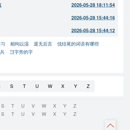
点
2026-05-28 18:11:54
2026-05-28 15:44:16
2026-05-28 15:44:12
学习
相呴以湿
退无后言
伐结尾的词语有哪些
兵
彐字旁的字
R
S
T
U
W
X
Y
Z
S
T
U
V
W
X
Y
Z
S
T
U
V
W
X
Y
Z