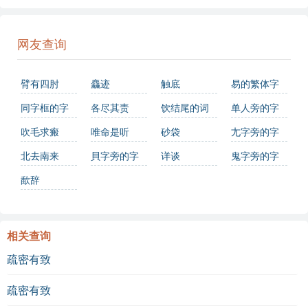
网友查询
臂有四肘
麤迹
触底
易的繁体字
怎么写？这
同字框的字
各尽其责
饮结尾的词
单人旁的字
份易字繁体
语有哪些
吹毛求瘢
唯命是听
砂袋
尢字旁的字
详解，助你
北去南来
貝字旁的字
详谈
鬼字旁的字
正确书写汉
歃辞
字_汉字繁体
学习
相关查询
疏密有致
疏密有致