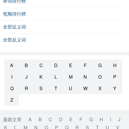
单词排行榜
笔顺排行榜
全部近义词
全部反义词
A
B
C
D
E
F
G
H
I
J
K
L
M
N
O
P
Q
R
S
T
U
W
X
Y
Z
最新文章
A
B
C
D
E
F
G
H
I
J
K
L
M
N
O
P
Q
R
S
T
U
V