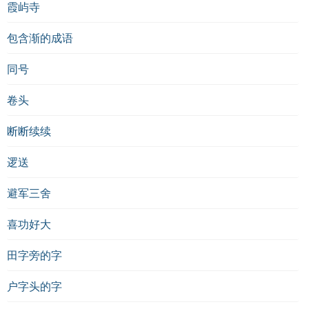
霞屿寺
包含渐的成语
同号
卷头
断断续续
逻送
避军三舍
喜功好大
田字旁的字
户字头的字