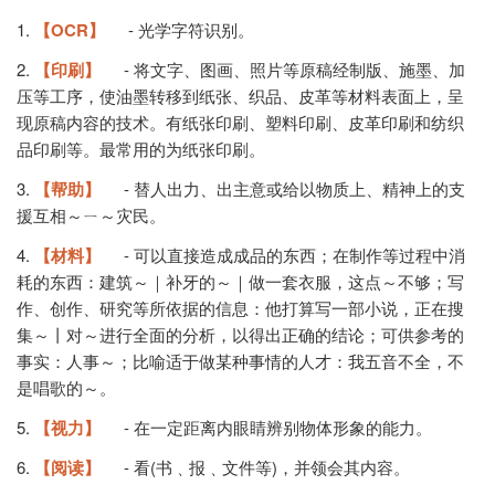
1.
【OCR】
-
光学字符识别。
2.
【印刷】
-
将文字、图画、照片等原稿经制版、施墨、加
压等工序，使油墨转移到纸张、织品、皮革等材料表面上，呈
现原稿内容的技术。有纸张印刷、塑料印刷、皮革印刷和纺织
品印刷等。最常用的为纸张印刷。
3.
【帮助】
-
替人出力、出主意或给以物质上、精神上的支
援互相～ㄧ～灾民。
4.
【材料】
-
可以直接造成成品的东西；在制作等过程中消
耗的东西：建筑～｜补牙的～｜做一套衣服，这点～不够；写
作、创作、研究等所依据的信息：他打算写一部小说，正在搜
集～丨对～进行全面的分析，以得出正确的结论；可供参考的
事实：人事～；比喻适于做某种事情的人才：我五音不全，不
是唱歌的～。
5.
【视力】
-
在一定距离内眼睛辨别物体形象的能力。
6.
【阅读】
-
看(书﹑报﹑文件等)，并领会其内容。