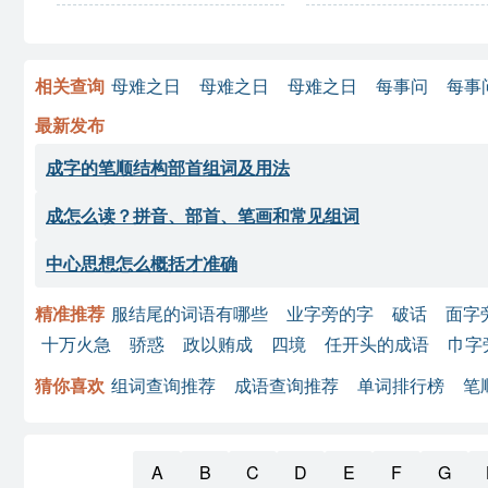
相关查询
母难之日
母难之日
母难之日
每事问
每事
最新发布
成字的笔顺结构部首组词及用法
成怎么读？拼音、部首、笔画和常见组词
中心思想怎么概括才准确
精准推荐
服结尾的词语有哪些
业字旁的字
破话
面字
十万火急
骄惑
政以贿成
四境
任开头的成语
巾字
猜你喜欢
组词查询推荐
成语查询推荐
单词排行榜
笔
A
B
C
D
E
F
G