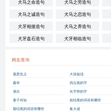
犬马之命造句
犬马之劳造句
犬马之诚造句
犬马之恋造句
犬牙相接造句
犬马之养造句
犬牙盘石造句
犬牙相临造句
网友查询
孤恩负义
大张挞伐
森布
四点底的字
渐次
矢字旁的字
童子何知
拾结尾的词语有哪些
翦结尾的词语有哪些
集大成