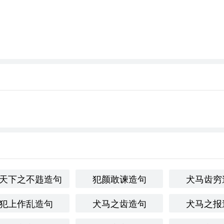
天下之不韪造句
犯颜敢谏造句
犬马齿穷
犯上作乱造句
犬马之齿造句
犬马之报