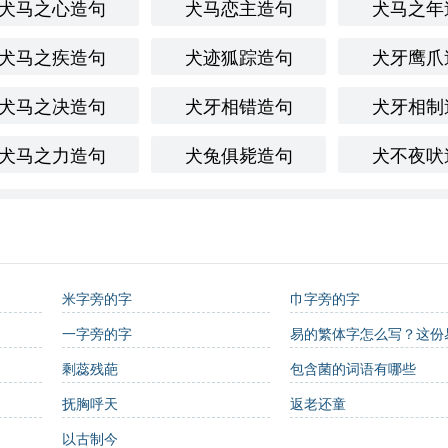
犬马之心造句
犬马恋主造句
犬马之年
犬马之疾造句
犬迹狐踪造句
犬牙鹰爪
犬马之决造句
犬牙相错造句
犬牙相制
犬马之力造句
犬兔俱毙造句
犬不夜吠
米字旁的字
巾字旁的字
一字旁的字
易的繁体字怎么写？这份
体详解，助你正确书写汉
剩蕊残葩
包含菌的词语有哪些
繁体学习
抚胸呼天
返老还童
以古制今