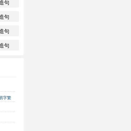
造句
造句
造句
造句
易字繁
字_汉字