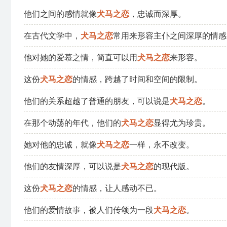
他们之间的感情就像
犬马之恋
，忠诚而深厚。
在古代文学中，
犬马之恋
常用来形容主仆之间深厚的情感
他对她的爱慕之情，简直可以用
犬马之恋
来形容。
这份
犬马之恋
的情感，跨越了时间和空间的限制。
他们的关系超越了普通的朋友，可以说是
犬马之恋
。
在那个动荡的年代，他们的
犬马之恋
显得尤为珍贵。
她对他的忠诚，就像
犬马之恋
一样，永不改变。
他们的友情深厚，可以说是
犬马之恋
的现代版。
这份
犬马之恋
的情感，让人感动不已。
他们的爱情故事，被人们传颂为一段
犬马之恋
。