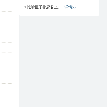
1.比喻臣子眷恋君上。
详情>>