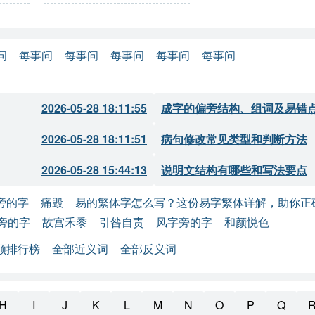
问
每事问
每事问
每事问
每事问
每事问
2026-05-28 18:11:55
成字的偏旁结构、组词及易错
2026-05-28 18:11:51
病句修改常见类型和判断方法
2026-05-28 15:44:13
说明文结构有哪些和写法要点
旁的字
痛毁
易的繁体字怎么写？这份易字繁体详解，助你正
旁的字
故宫禾黍
引咎自责
风字旁的字
和颜悦色
顺排行榜
全部近义词
全部反义词
H
I
J
K
L
M
N
O
P
Q